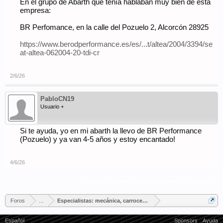
En el grupo de Abarth que tenía hablaban muy bien de esta
empresa:
BR Perfomance, en la calle del Pozuelo 2, Alcorcón 28925
https://www.berodperformance.es/es/...t/altea/2004/3394/se
at-altea-062004-20-tdi-cr
2/6/26
PabloCN19
Usuario +
Si te ayuda, yo en mi abarth la llevo de BR Performance
(Pozuelo) y ya van 4-5 años y estoy encantado!
4/6/26
(Debes conectarte o crear una cuenta para responder.)
Foros
...
Especialistas: mecánica, carrocería, tapicería...
Español
Sponsors
Ayuda