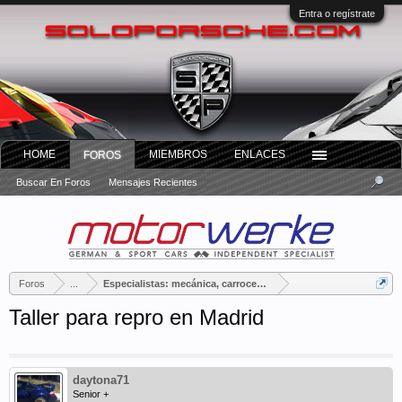
Entra o regístrate
HOME
MIEMBROS
ENLACES
FOROS
Buscar En Foros
Mensajes Recientes
Foros
...
Especialistas: mecánica, carrocería, tapicería...
Taller para repro en Madrid
daytona71
Senior +