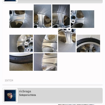
10/7/24
ricbraga
Soloporschista