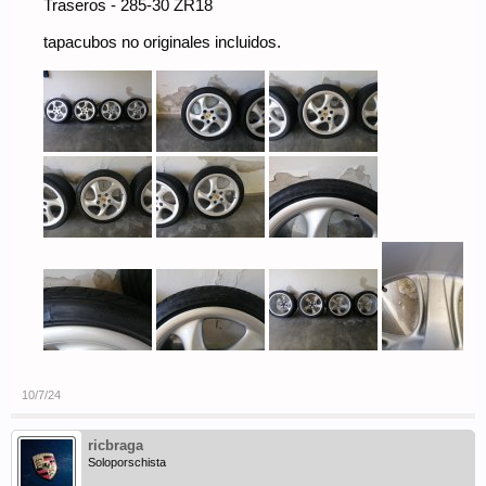
Traseros - 285-30 ZR18
tapacubos no originales incluidos.
10/7/24
ricbraga
Soloporschista