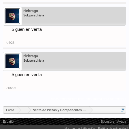
ricbraga
Soloporschista
Siguen en venta
4/4/26
ricbraga
Soloporschista
Siguen en venta
21/5/26
(Debes conectarte o crear una cuenta para responder.)
Foros
...
Venta de Piezas y Componentes Porsche
Español
Sponsors
Ayuda
Normas de Utilización
Política de privacidad