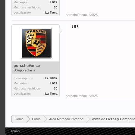
Mensajes:
1.927
Me gusta recibidos:
36
Localización:
La Tierra
porsche9once
,
4/9/25
UP
porsche9once
Soloporschista
Se incorporó:
29/10/07
Mensajes:
1.927
Me gusta recibidos:
36
Localización:
La Tierra
porsche9once
,
5/6/26
Home
Foros
Area Mercado Porsche
Venta de Piezas y Compon
Español