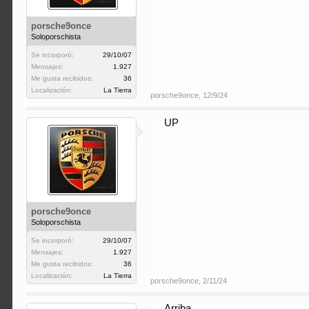
porsche9once
Soloporschista
Se incorporó:
29/10/07
Mensajes:
1.927
Me gusta recibidos:
36
Localización:
La Tierra
porsche9once
,
12/9/24
UP
porsche9once
Soloporschista
Se incorporó:
29/10/07
Mensajes:
1.927
Me gusta recibidos:
36
Localización:
La Tierra
porsche9once
,
2/11/24
Arriba