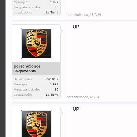
Mensajes:
1.927
Me gusta recibidos:
36
Localización:
La Tierra
porsche9once
,
18/2/24
UP
porsche9once
Soloporschista
Se incorporó:
29/10/07
Mensajes:
1.927
Me gusta recibidos:
36
Localización:
La Tierra
porsche9once
,
6/5/24
UP