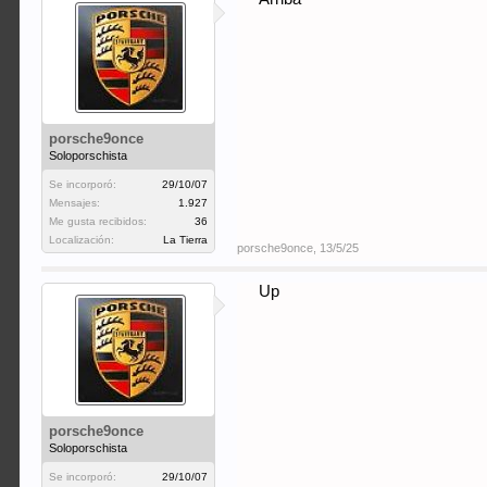
porsche9once
Soloporschista
Se incorporó:
29/10/07
Mensajes:
1.927
Me gusta recibidos:
36
Localización:
La Tierra
porsche9once
,
13/5/25
Up
porsche9once
Soloporschista
Se incorporó:
29/10/07