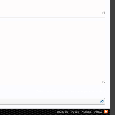
#8
#9
(Debes conectarte o crear una cuenta para responder.)
Sponsors
Ayuda
Noticias
Arriba