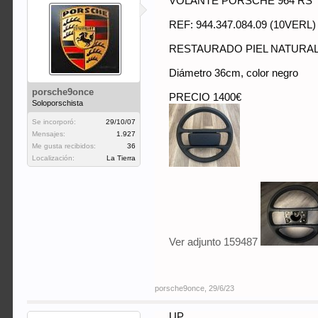
VOLANTE PORSCHE 964 RS
REF: 944.347.084.09 (10VERL)
RESTAURADO PIEL NATURA
Diámetro 36cm, color negro
porsche9once
PRECIO 1400€
Soloporschista
Se incorporó:
29/10/07
Mensajes:
1.927
Me gusta recibidos:
36
Localización:
La Tierra
Ver adjunto 159487
porsche9once
,
29/6/23
UP