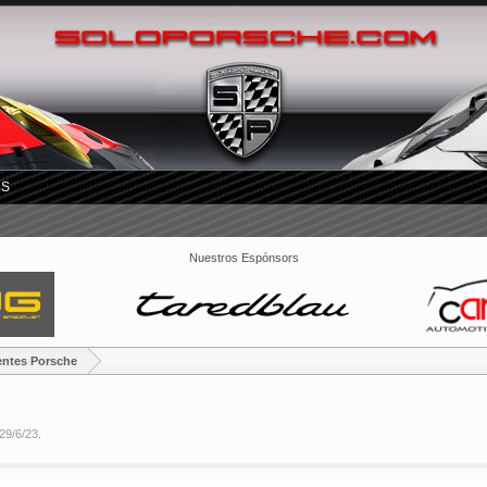
RS
Nuestros Espónsors
entes Porsche
29/6/23
.