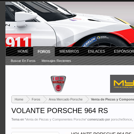
HOME
MIEMBROS
ENLACES
ESPÓNSO
FOROS
Buscar En Foros
Mensajes Recientes
Home
Foros
Area Mercado Porsche
Venta de Piezas y Compon
VOLANTE PORSCHE 964 RS
Tema en '
Venta de Piezas y Componentes Porsche
' comenzado por
porsche9once
,