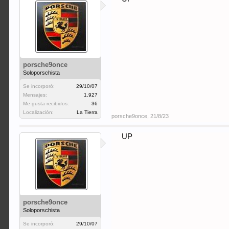
porsche9once
Soloporschista
Se incorporó:
29/10/07
Mensajes:
1.927
Me gusta recibidos:
36
Localización:
La Tierra
porsche9once
,
21/8/23
UP
porsche9once
Soloporschista
Se incorporó:
29/10/07