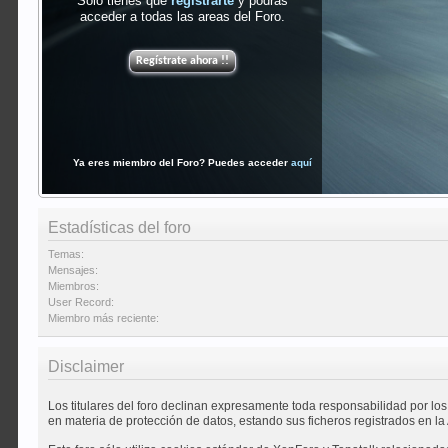
Sólo tienes que
registrarte
y podrás
acceder a todas las areas del Foro.
Regístrate ahora !!
Ya eres miembro del Foro? Puedes acceder
aquí
Estadísticas del foro
Temas:
Mensajes:
Miembros:
User Record:
Miembro más reciente:
Disclaimer
Los titulares del foro declinan expresamente toda responsabilidad por los
en materia de protección de datos, estando sus ficheros registrados en l