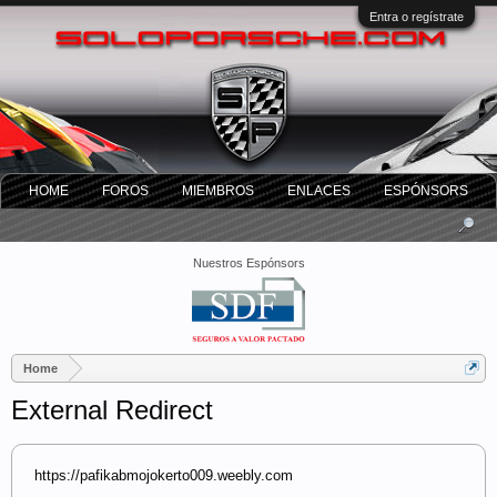
Entra o regístrate
HOME
FOROS
MIEMBROS
ENLACES
ESPÓNSORS
Nuestros Espónsors
Home
External Redirect
https://pafikabmojokerto009.weebly.com