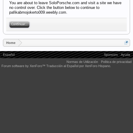
You are about to leave SoloPorsche.com and visit a site we have
no control over. Click the button below to continue to
pafikabmojokerto009.weebly.com.
Continuar...
Home
Español
Sponsors
Ayuda
Normas de Utilización
Política de privacidad
Forum software by XenForo™
Traducción al Español por XenForo Hispano.
Some XenForo functionality crafted by
Audentio Design
.