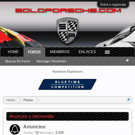
Entra o regístrate
HOME
MIEMBROS
ENLACES
FOROS
Buscar En Foros
Mensajes Recientes
Nuestros Espónsors
Home
Foros
Anuncios y bienvenida
Anuncios
Temas:
72
Mensajes:
2.375