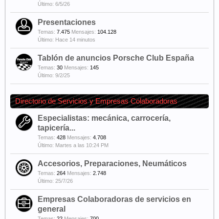
6/5/26
Presentaciones
Temas:
7.475
Mensajes:
104.128
Hace 14 minutos
Tablón de anuncios Porsche Club España
Temas:
30
Mensajes:
145
9/2/25
Directorio de Servicios y Empresas Colaboradoras
Especialistas: mecánica, carrocería,
tapicería...
Temas:
428
Mensajes:
4.708
Martes a las 10:24 PM
Accesorios, Preparaciones, Neumáticos
Temas:
264
Mensajes:
2.748
25/7/26
Empresas Colaboradoras de servicios en
general
Temas:
22
Mensajes:
700