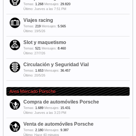
Temas:
1.268
Mensajes:
29.820
Jueves a las 7:51 PM
Viajes racing
Temas:
219
Mensajes:
5.565
19/5/26
Slot y maquetismo
Temas:
521
Mensajes:
8.460
27/7/26
Circulación y Seguridad Vial
Temas:
1.653
Mensajes:
36.457
20/5/26
Area Mercado Porsche
Compra de automóviles Porsche
Temas:
1.689
Mensajes:
15.431
Jueves a las 3:23 PM
Venta de automóviles Porsche
Temas:
2.180
Mensajes:
9.387
Hace 40 minutos