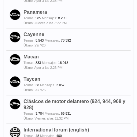
Ayer a las 2:35 PM
Panamera
Temas:
585
Mensajes:
8.299
Jueves a las 3:22 PM
Cayenne
Temas:
5.543
Mensajes:
78.392
29/7/26
Macan
Temas:
833
Mensajes:
18.018
Ayer a las 2:23 PM
Taycan
Temas:
38
Mensajes:
2.057
20/7/26
Clásicos de motor delantero (924, 944, 968 y
928)
Temas:
3.704
Mensajes:
66.531
Viernes a las 11:32 PM
International forum (english)
Temas:
48
Mensajes:
400