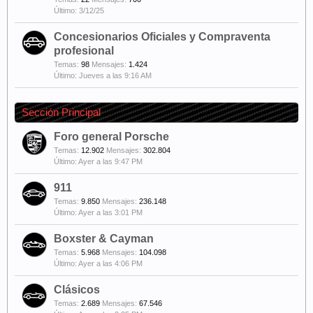
3/12/25
Concesionarios Oficiales y Compraventa
profesional
Temas:
98
Mensajes:
1.424
Jueves a las 9:16 AM
Sección Principal
Foro general Porsche
Temas:
12.902
Mensajes:
302.804
Ayer a las 9:47 PM
911
Temas:
9.850
Mensajes:
236.148
Ayer a las 3:01 PM
Boxster & Cayman
Temas:
5.968
Mensajes:
104.098
Ayer a las 4:06 PM
Clásicos
Temas:
2.689
Mensajes:
67.546