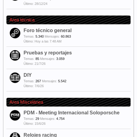
28/12/24
Area técnica
Foro técnico general
Temas:
5.340
Mensajes:
60.863
Hoy a las 7:48 AM
Pruebas y reportajes
Temas:
85
Mensajes:
3.059
21/7/26
DIY
Temas:
267
Mensajes:
5.542
7/6/26
Area Miscelánea
PDM - Meeting Internacional Soloporsche
Temas:
29
Mensajes:
4.754
15/6/26
Relojes racing