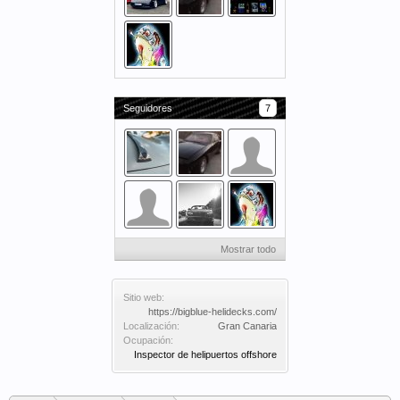
Seguidores
7
Mostrar todo
Sitio web:
https://bigblue-helidecks.com/
Localización:
Gran Canaria
Ocupación:
Inspector de helipuertos offshore