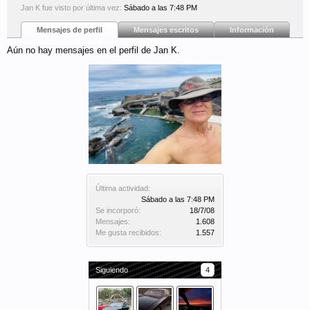
Jan K fue visto por última vez:
Sábado a las 7:48 PM
Mensajes de perfil
Mensajes escritos
Información
Aún no hay mensajes en el perfil de Jan K.
Última actividad:
Sábado a las 7:48 PM
Se incorporó:
18/7/08
Mensajes:
1.608
Me gusta recibidos:
1.557
Siguiendo
4