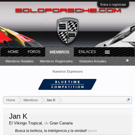
Entra o regístrate
HOME
FOROS
ENLACES
MIEMBROS
Miembros Notables
Miembros Registrados
Visitantes Actuales
Nuestros Espónsors
Home
Miembros
Jan K
Jan K
El Vikingo Tropical
,
de
Gran Canaria
Busca la belleza, la inteligencia y la verdad!
9/2/23