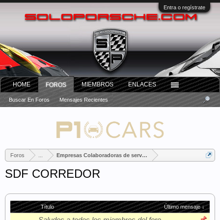
Entra o regístrate
HOME
MIEMBROS
ENLACES
FOROS
Buscar En Foros
Mensajes Recientes
Foros
...
Empresas Colaboradoras de servicios en general
SDF CORREDOR
Título
Último mensaje ↓