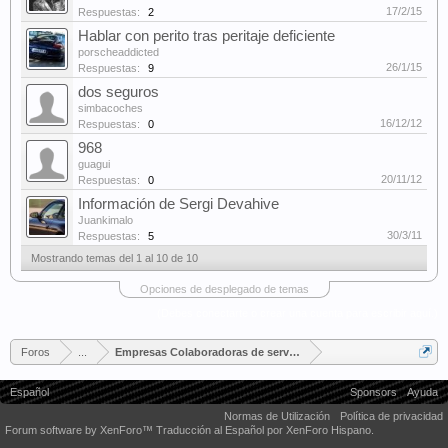
17/2/15
Respuestas:
2
Hablar con perito tras peritaje deficiente
porscheaddicted
26/1/15
Respuestas:
9
dos seguros
simbacoches
16/12/12
Respuestas:
0
968
guagui
20/11/12
Respuestas:
0
Información de Sergi Devahive
Juankimalo
30/3/11
Respuestas:
5
Mostrando temas del 1 al 10 de 10
Opciones de desplegado de temas
(Debes conectarte o crear una cuenta para escribir aquí.)
Foros
...
Empresas Colaboradoras de servicios en general
Español
Sponsors
Ayuda
Normas de Utilización
Política de privacidad
Forum software by XenForo™
Traducción al Español por XenForo Hispano.
Some XenForo functionality crafted by
Audentio Design
.