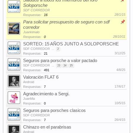
Saludos a todos los miembros del foro
Soloporsche
SDF CORREDOR
28/1/15
Respuestas:
16
Para solicitar presupuesto de seguro con sdf
corredor
Juankimalo
28/10/11
Respuestas:
0
SORTEO: 15 AÑOS JUNTO A SOLOPORSCHE
SDF CORREDOR
...
2
3/12/25
Respuestas:
21
Seguros para porsche a valor pactado
SDF CORREDOR
...
23
24
25
4/8/25
Respuestas:
491
Valoración FLAT 6
Android
17/6/17
Respuestas:
7
Agradecimiento a Sergi.
JuanMa
10/5/15
Respuestas:
0
Seguros para porsches clasicos
SDF CORREDOR
26/4/15
Respuestas:
7
Chinazo en el parabrisas
Android