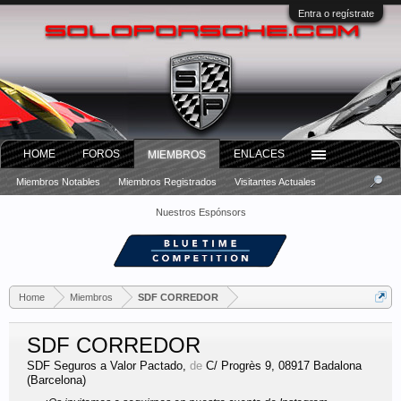
Entra o regístrate
HOME
FOROS
ENLACES
MIEMBROS
Miembros Notables
Miembros Registrados
Visitantes Actuales
Nuestros Espónsors
Home
Miembros
SDF CORREDOR
SDF CORREDOR
SDF Seguros a Valor Pactado
,
de
C/ Progrès 9, 08917 Badalona
(Barcelona)