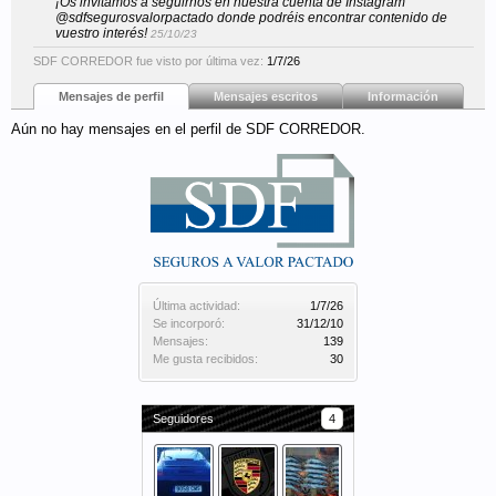
¡Os invitamos a seguirnos en nuestra cuenta de Instagram
@sdfsegurosvalorpactado donde podréis encontrar contenido de
vuestro interés!
25/10/23
SDF CORREDOR fue visto por última vez:
1/7/26
Mensajes de perfil
Mensajes escritos
Información
Aún no hay mensajes en el perfil de SDF CORREDOR.
Última actividad:
1/7/26
Se incorporó:
31/12/10
Mensajes:
139
Me gusta recibidos:
30
Seguidores
4