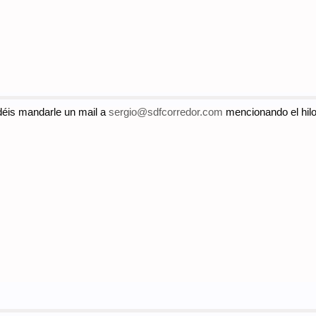
déis mandarle un mail a
sergio@sdfcorredor.com
mencionando el hil