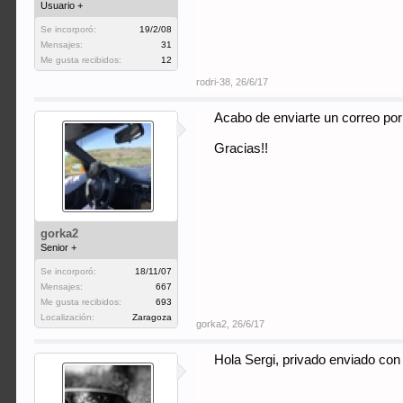
Usuario +
Se incorporó:
19/2/08
Mensajes:
31
Me gusta recibidos:
12
rodri-38
,
26/6/17
Acabo de enviarte un correo por
Gracias!!
gorka2
Senior +
Se incorporó:
18/11/07
Mensajes:
667
Me gusta recibidos:
693
Localización:
Zaragoza
gorka2
,
26/6/17
Hola Sergi, privado enviado con