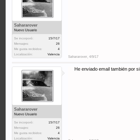
Sahararover
Nuevo Usuario
Se incorporó:
15/7/17
Mensajes:
26
Me gusta recibidos:
4
Localización:
Valencia
Sahararover
,
4/9/17
He enviado email también por 
Sahararover
Nuevo Usuario
Se incorporó:
15/7/17
Mensajes:
26
Me gusta recibidos:
4
Localización:
Valencia