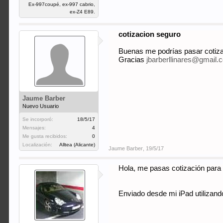
Ex-997coupé, ex-997 cabrio,
ex-Z4 E89.
cotizacion seguro
Buenas me podrías pasar cotiza
Gracias
jbarberllinares@gmail.
Jaume Barber
Nuevo Usuario
Se incorporó:
18/5/17
Mensajes:
4
Me gusta recibidos:
0
Localización:
Alltea (Alicante)
Jaume Barber
,
19/5/17
Hola, me pasas cotización para 
Enviado desde mi iPad utilizand