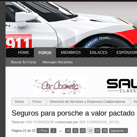
HOME
MIEMBROS
ENLACES
ESPÓNSO
FOROS
Buscar En Foros
Mensajes Recientes
Home
Foros
Directorio de Servicios y Empresas Colaboradoras
E
Seguros para porsche a valor pactado
Tema en '
SDF CORREDOR
' comenzado por
SDF CORREDOR
,
10/7/11
.
Página 23 de 25
< Prev
1
←
20
21
22
23
24
25
Siguiente >