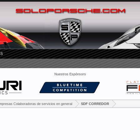
RS
Nuestros Espónsors
mpresas Colaboradoras de servicios en general
SDF CORREDOR