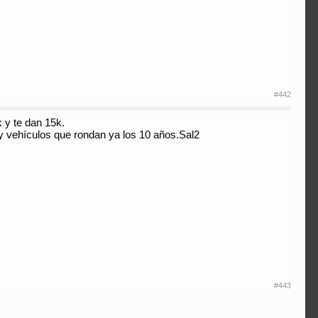
#442
 y te dan 15k.
 y vehículos que rondan ya los 10 años.Sal2
#443