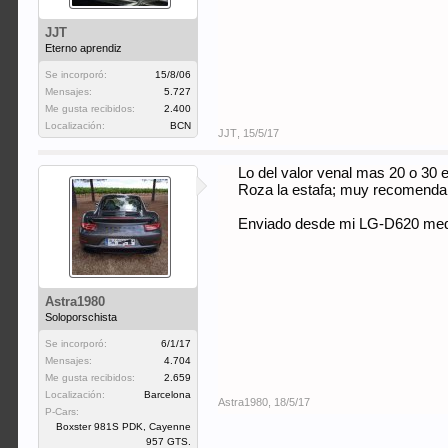
JJT
Eterno aprendiz
Se incorporó:
15/8/06
Mensajes:
5.727
Me gusta recibidos:
2.400
Localización:
BCN
JJT
,
15/5/17
Lo del valor venal mas 20 o 30 
Roza la estafa; muy recomendabl
Enviado desde mi LG-D620 medi
Astra1980
Soloporschista
Se incorporó:
6/1/17
Mensajes:
4.704
Me gusta recibidos:
2.659
Localización:
Barcelona
Astra1980
,
18/5/17
P-Cars:
Boxster 981S PDK, Cayenne
957 GTS.