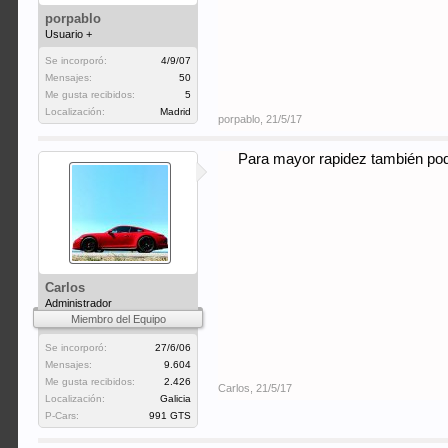
porpablo
Usuario +
Se incorporó:
4/9/07
Mensajes:
50
Me gusta recibidos:
5
Localización:
Madrid
porpablo
,
21/5/17
Para mayor rapidez también po
Carlos
Administrador
Miembro del Equipo
Se incorporó:
27/6/06
Mensajes:
9.604
Me gusta recibidos:
2.426
Carlos
,
21/5/17
Localización:
Galicia
P-Cars:
991 GTS