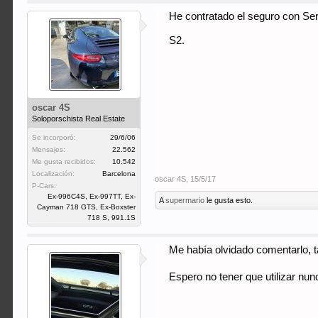
He contratado el seguro con Serg
S2.
oscar 4S
Soloporschista Real Estate
Se incorporó:
29/6/06
Mensajes:
22.562
Me gusta recibidos:
10.542
Localización:
Barcelona
oscar 4S
,
15/5/17
P-Cars:
Ex-996C4S, Ex-997TT, Ex-
A
supermario
le gusta esto.
Cayman 718 GTS, Ex-Boxster
718 S, 991.1S
Me había olvidado comentarlo, t
Espero no tener que utilizar nun