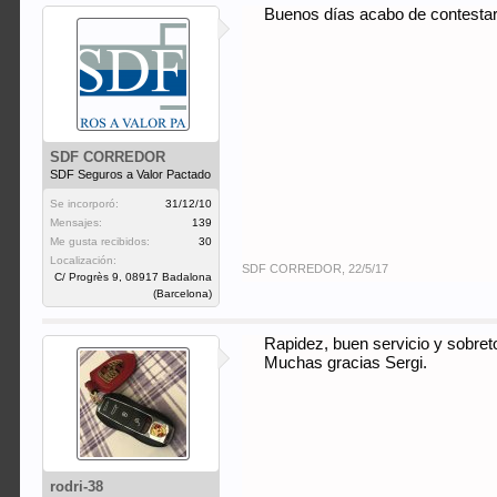
Buenos días acabo de contestar 
SDF CORREDOR
SDF Seguros a Valor Pactado
Se incorporó:
31/12/10
Mensajes:
139
Me gusta recibidos:
30
Localización:
SDF CORREDOR
,
22/5/17
C/ Progrès 9, 08917 Badalona
(Barcelona)
Rapidez, buen servicio y sobret
Muchas gracias Sergi.
rodri-38