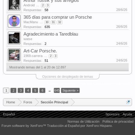
Arthur Tussik y sus arreglos
Android
...
2
3
28/6/26
Respuestas:
58
365 días para comprar un Porsche
MacManu
...
30
31
32
26/6/26
Respuestas:
635
Agradecimiento a Taredblau
watse
24/6/26
Respuestas:
2
Art-Car Porsche.
1969.carrera
...
2
3
24/6/26
Respuestas:
51
Mostrando temas del 1 al 20 de 12.897
Opciones de desplegado de temas
(Debes conectarte o crear una cuenta para escribir aquí.)
1
2
3
4
5
6
→
645
Siguiente >
Home
Foros
Sección Principal
Español
Sponsors
Ayuda
Normas de Utilización
Política de privacidad
Forum software by XenForo™
Traducción al Español por XenForo Hispano.
Some XenForo functionality crafted by
Audentio Design
.