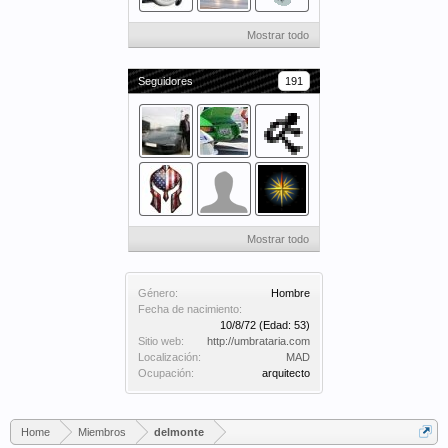
Mostrar todo
Seguidores
191
Mostrar todo
Género:
Hombre
Fecha de nacimiento:
10/8/72
(Edad: 53)
Sitio web:
http://umbrataria.com
Localización:
MAD
Ocupación:
arquitecto
Home
Miembros
delmonte