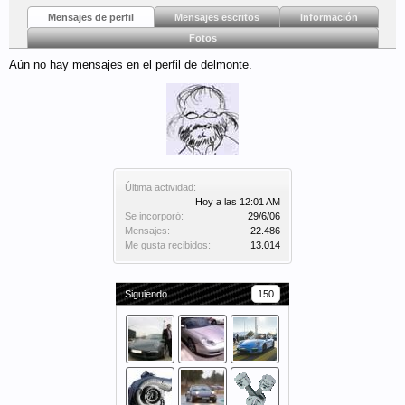
Mensajes de perfil
Mensajes escritos
Información
Fotos
Aún no hay mensajes en el perfil de delmonte.
Última actividad:
Hoy a las 12:01 AM
Se incorporó:
29/6/06
Mensajes:
22.486
Me gusta recibidos:
13.014
Siguiendo
150