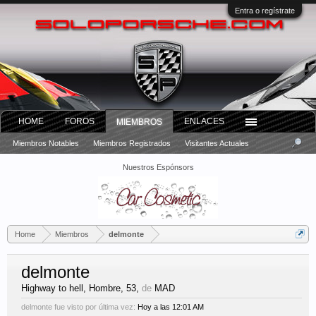
Entra o regístrate
HOME
FOROS
ENLACES
MIEMBROS
Miembros Notables
Miembros Registrados
Visitantes Actuales
Nuestros Espónsors
Home
Miembros
delmonte
delmonte
Highway to hell
, Hombre, 53,
de
MAD
delmonte fue visto por última vez:
Hoy a las 12:01 AM