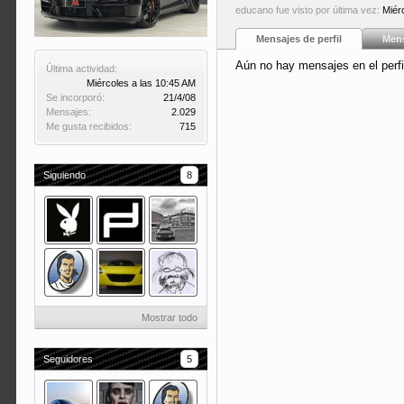
educano fue visto por última vez:
Miér
Mensajes de perfil
Mens
Aún no hay mensajes en el perf
Última actividad:
Miércoles a las 10:45 AM
Se incorporó:
21/4/08
Mensajes:
2.029
Me gusta recibidos:
715
Siguiendo
8
Mostrar todo
Seguidores
5