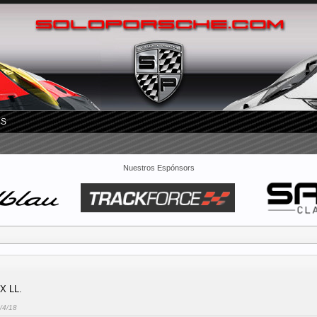
RS
Nuestros Espónsors
X LL.
/4/18