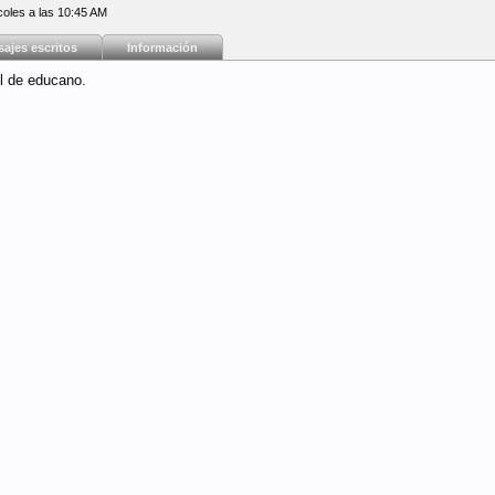
coles a las 10:45 AM
ajes escritos
Información
il de educano.