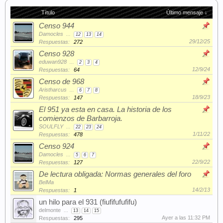
Título
Último mensaje ↓
Censo 944
Damocles
...
12
13
14
29/12/25
Respuestas:
272
Censo 928
eduwan928
...
2
3
4
12/9/24
Respuestas:
64
Censo de 968
Aristharcus
...
6
7
8
18/9/23
Respuestas:
147
El 951 ya esta en casa. La historia de los
comienzos de Barbarroja.
SOULFLY
...
22
23
24
1/11/22
Respuestas:
478
Censo 924
Damocles
...
5
6
7
22/9/22
Respuestas:
127
De lectura obligada: Normas generales del foro
BelMa
14/2/13
Respuestas:
1
un hilo para el 931 (fiufifufufifu)
delmonte
...
13
14
15
Ayer a las 11:32 PM
Respuestas:
295