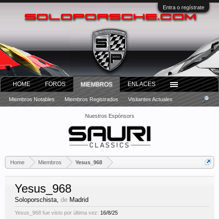
Entra o regístrate
HOME
FOROS
ENLACES
MIEMBROS
Miembros Notables
Miembros Registrados
Visitantes Actuales
Nuestros Espónsors
Home
Miembros
Yesus_968
Yesus_968
Soloporschista
,
de
Madrid
Yesus_968 fue visto por última vez:
16/8/25