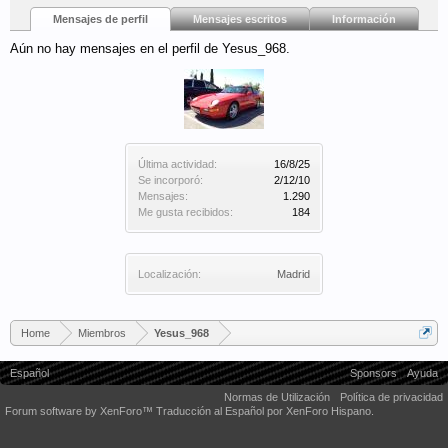
Mensajes de perfil
Mensajes escritos
Información
Aún no hay mensajes en el perfil de Yesus_968.
Última actividad:
16/8/25
Se incorporó:
2/12/10
Mensajes:
1.290
Me gusta recibidos:
184
Localización:
Madrid
Home
Miembros
Yesus_968
Español
Sponsors
Ayuda
Normas de Utilización
Política de privacidad
Forum software by XenForo™
Traducción al Español por XenForo Hispano.
Some XenForo functionality crafted by
Audentio Design
.