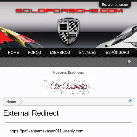
Entra o regístrate
HOME
FOROS
MIEMBROS
ENLACES
ESPÓNSORS
Nuestros Espónsors
Home
External Redirect
https://pafikabpamekasan011.weebly.com