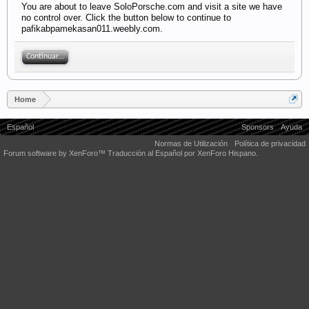
You are about to leave SoloPorsche.com and visit a site we have
no control over. Click the button below to continue to
pafikabpamekasan011.weebly.com.
Continuar...
Home
Español
Sponsors
Ayuda
Normas de Utilización
Política de privacidad
Forum software by XenForo™
Traducción al Español por XenForo Hispano.
Some XenForo functionality crafted by
Audentio Design
.