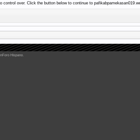
o control over. Click the button below to continue to pafikabpamekasan019.w
enForo Hispano.