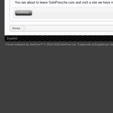
You are about to leave SoloPorsche.com and visit a site we have n
Continuar...
Home
Español
Forum software by XenForo™
© 2010-2018 XenForo Ltd.
Traducción al Español por X
Some XenForo functionality crafted by
Audentio Design
.