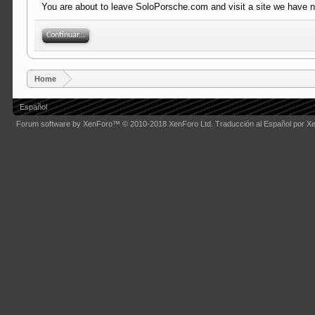
You are about to leave SoloPorsche.com and visit a site we have n
Continuar...
Home
Español
Forum software by XenForo™
© 2010-2018 XenForo Ltd.
Traducción al Español por X
Some XenForo functionality crafted by
Audentio Design
.