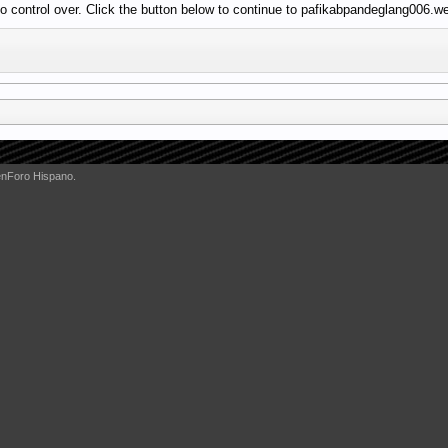
o control over. Click the button below to continue to pafikabpandeglang006.w
enForo Hispano.