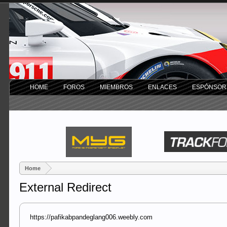
HOME
FOROS
MIEMBROS
ENLACES
ESPÓNSOR
Home
External Redirect
https://pafikabpandeglang006.weebly.com