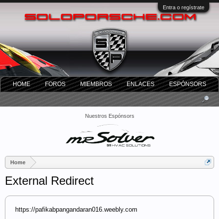
Entra o regístrate
HOME
FOROS
MIEMBROS
ENLACES
ESPÓNSORS
Nuestros Espónsors
Home
External Redirect
https://pafikabpangandaran016.weebly.com