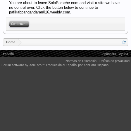
You are about to leave SoloPorsche.com and visit a site we have
no control over. Click the button below to continue to
pafikabpangandaran016.weebly.com.
Continuar...
Home
Español
Sponsors
Ayuda
Normas de Utilización
Política de privacidad
Forum software by XenForo™
Traducción al Español por XenForo Hispano.
Some XenForo functionality crafted by
Audentio Design
.