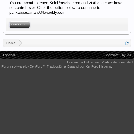
You are about to leave SoloPorsche.com and visit a site we have
no control over. Click the button below to continue to
pafikabpasaman004.weebly.com.
Continuar...
Home
Español
Sponsors
Ayuda
Normas de Utilización
Política de privacidad
Forum software by XenForo™
Traducción al Español por XenForo Hispano.
Some XenForo functionality crafted by
Audentio Design
.