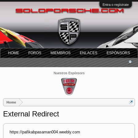
Entra o regístrate
HOME
FOROS
MIEMBROS
ENLACES
ESPÓNSORS
Nuestros Espónsors
Home
External Redirect
https://pafikabpasaman004.weebly.com