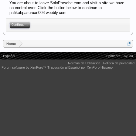
You are about to leave SoloPorsche.com and visit a site we have
no control over. Click the button below to continue to
pafikabpasuruan008.weebly.com.
Continuar...
Home
Español
Sponsors
Ayuda
Normas de Utilización
Política de privacidad
Forum software by XenForo™
Traducción al Español por XenForo Hispano.
Some XenForo functionality crafted by
Audentio Design
.