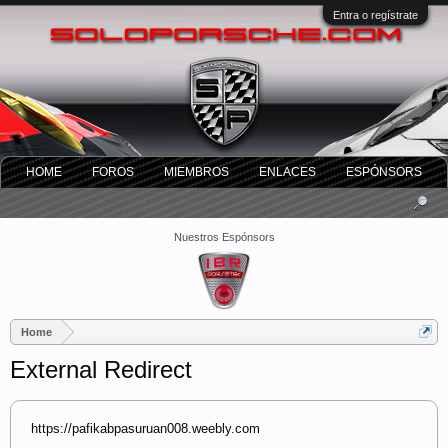
Entra o regístrate
HOME
FOROS
MIEMBROS
ENLACES
ESPÓNSORS
Nuestros Espónsors
Home
External Redirect
https://pafikabpasuruan008.weebly.com