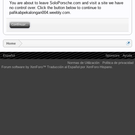
You are about to leave SoloPorsche.com and visit a site we have
no control over. Click the button below to continue to
pafikabpekalongan004.weebly.com.
Continuar...
Home
Español
Sponsors
Ayuda
Normas de Utilización
Política de privacidad
Forum software by XenForo™
Traducción al Español por XenForo Hispano.
Some XenForo functionality crafted by
Audentio Design
.