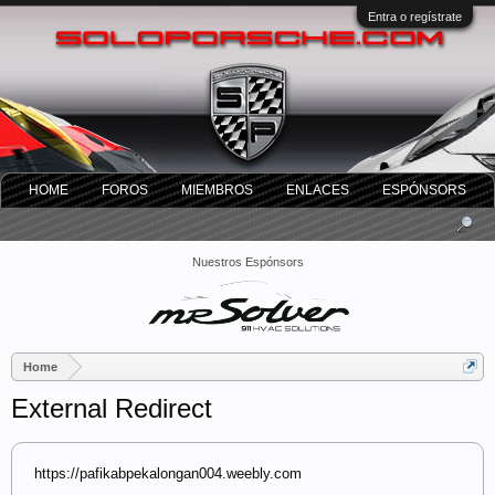
Entra o regístrate
HOME
FOROS
MIEMBROS
ENLACES
ESPÓNSORS
Nuestros Espónsors
Home
External Redirect
https://pafikabpekalongan004.weebly.com