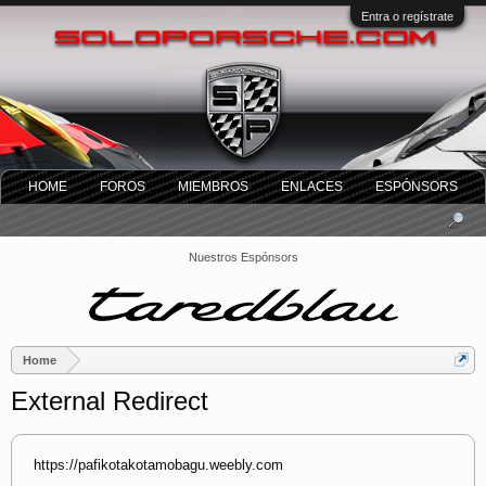
Entra o regístrate
HOME
FOROS
MIEMBROS
ENLACES
ESPÓNSORS
Nuestros Espónsors
Home
External Redirect
https://pafikotakotamobagu.weebly.com