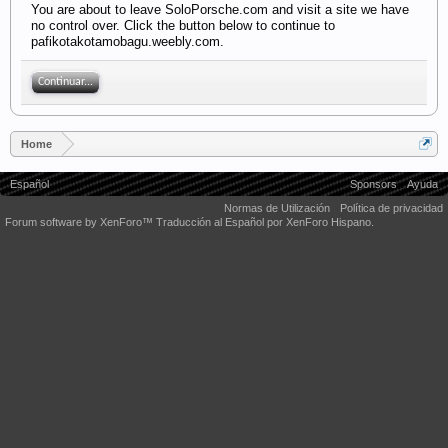
You are about to leave SoloPorsche.com and visit a site we have
no control over. Click the button below to continue to
pafikotakotamobagu.weebly.com.
Continuar...
Home
Español
Sponsors
Ayuda
Normas de Utilización
Política de privacidad
Forum software by XenForo™
Traducción al Español por XenForo Hispano.
Some XenForo functionality crafted by
Audentio Design
.