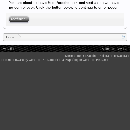
You are about to leave SoloPorsche.com and visit a site we have
no control over. Click the button below to continue to qmpmw.com.
Continuar...
Home
Español
Sponsors
Ayuda
Normas de Utilización
Política de privacidad
Forum software by XenForo™
Traducción al Español por XenForo Hispano.
Some XenForo functionality crafted by
Audentio Design
.