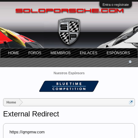
Entra o regístrate
HOME
FOROS
MIEMBROS
ENLACES
ESPÓNSORS
Nuestros Espónsors
Home
External Redirect
https://qmpmw.com