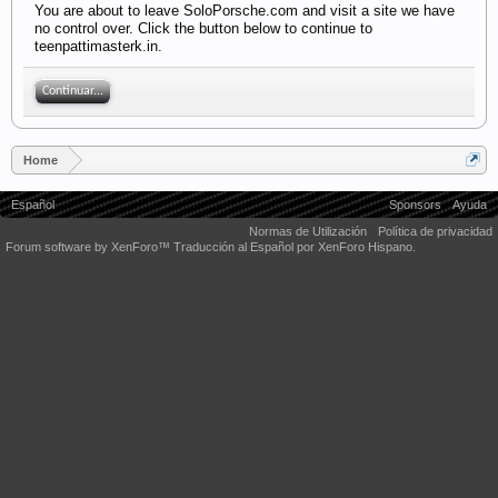
You are about to leave SoloPorsche.com and visit a site we have
no control over. Click the button below to continue to
teenpattimasterk.in.
Continuar...
Home
Español
Sponsors
Ayuda
Normas de Utilización
Política de privacidad
Forum software by XenForo™
Traducción al Español por XenForo Hispano.
Some XenForo functionality crafted by
Audentio Design
.