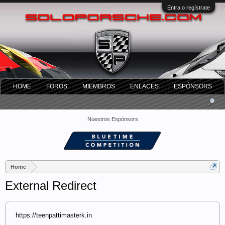
Entra o regístrate
HOME
FOROS
MIEMBROS
ENLACES
ESPÓNSORS
Nuestros Espónsors
Home
External Redirect
https://teenpattimasterk.in