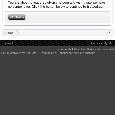
You are about to leave SoloPorsche.com and visit a site we have
no control over. Click the button below to continue to tilda.od.ua.
Continuar...
Home
Español
Sponsors
Ayuda
Normas de Utilización
Política de privacidad
Forum software by XenForo™
Traducción al Español por XenForo Hispano.
Some XenForo functionality crafted by
Audentio Design
.