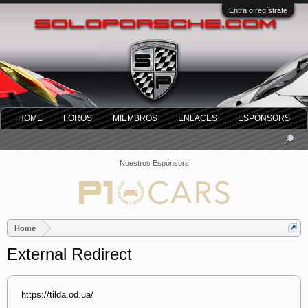
Entra o regístrate
HOME
FOROS
MIEMBROS
ENLACES
ESPÓNSORS
Nuestros Espónsors
Home
External Redirect
https://tilda.od.ua/