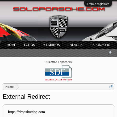
Entra o regístrate
HOME
FOROS
MIEMBROS
ENLACES
ESPÓNSORS
Nuestros Espónsors
Home
External Redirect
https://dropshotting.com