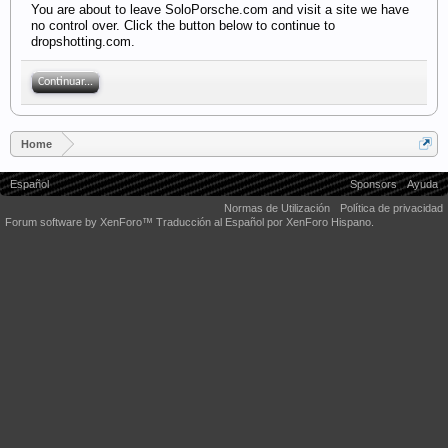
You are about to leave SoloPorsche.com and visit a site we have
no control over. Click the button below to continue to
dropshotting.com.
Continuar...
Home
Español
Sponsors
Ayuda
Normas de Utilización
Política de privacidad
Forum software by XenForo™
Traducción al Español por XenForo Hispano.
Some XenForo functionality crafted by
Audentio Design
.