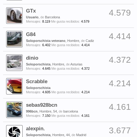
GTx
4.579
Usuario
,
de
Barcelona
Mensajes:
8.119
Me gusta recibidos:
4.579
G84
4.414
Soloporschista veterano
, Hombre,
de
Cadiz
Mensajes:
6.402
Me gusta recibidos:
4.414
dinio
4.372
Soloporschista
, Hombre,
de
Asturias
Mensajes:
4.645
Me gusta recibidos:
4.372
Scrabble
4.214
Soloporschista
Mensajes:
4.605
Me gusta recibidos:
4.214
sebas928bcn
4.161
996bcn
, Hombre, 54,
de
barcelona
Mensajes:
7.150
Me gusta recibidos:
4.161
alexpin.
3.677
Soloporschista
, Hombre, 44,
de
Madrid