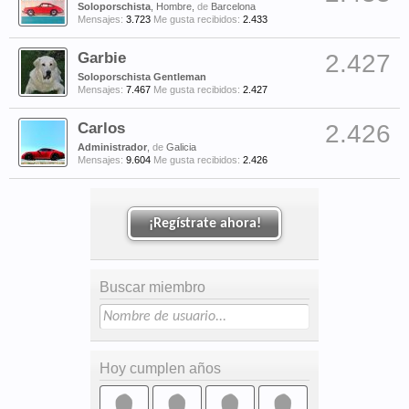
Soloporschista
, Hombre,
de
Barcelona
Mensajes:
3.723
Me gusta recibidos:
2.433
Garbie
2.427
Soloporschista Gentleman
Mensajes:
7.467
Me gusta recibidos:
2.427
Carlos
2.426
Administrador
,
de
Galicia
Mensajes:
9.604
Me gusta recibidos:
2.426
¡Regístrate ahora!
Buscar miembro
Hoy cumplen años