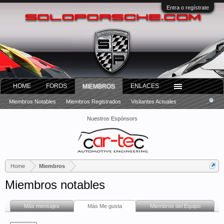
Entra o regístrate
HOME
FOROS
ENLACES
MIEMBROS
Miembros Notables
Miembros Registrados
Visitantes Actuales
Nuestros Espónsors
Home
Miembros
Miembros notables
Más mensajes
Más Me gusta
Miembros del Equipo