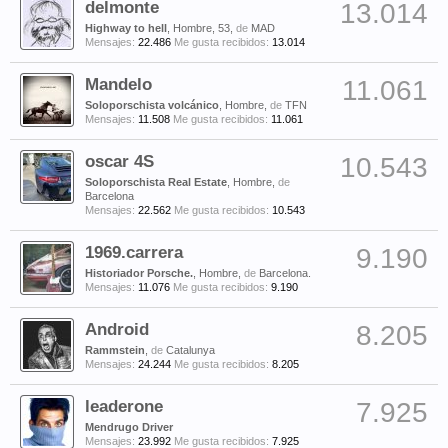
delmonte
13.014
Highway to hell
, Hombre, 53,
de
MAD
Mensajes:
22.486
Me gusta recibidos:
13.014
Mandelo
11.061
Soloporschista volcánico
, Hombre,
de
TFN
Mensajes:
11.508
Me gusta recibidos:
11.061
oscar 4S
10.543
Soloporschista Real Estate
, Hombre,
de
Barcelona
Mensajes:
22.562
Me gusta recibidos:
10.543
1969.carrera
9.190
Historiador Porsche.
, Hombre,
de
Barcelona.
Mensajes:
11.076
Me gusta recibidos:
9.190
Android
8.205
Rammstein
,
de
Catalunya
Mensajes:
24.244
Me gusta recibidos:
8.205
leaderone
7.925
Mendrugo Driver
Mensajes:
23.992
Me gusta recibidos:
7.925