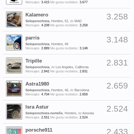
Mensajes:
3.415
Me gusta recibidos:
3.677
Kalamero
3.258
Soloporschista
, Hombre, 52,
de
MAD
Mensajes:
4.208
Me gusta recibidos:
3.258
parris
3.148
Soloporschista
, Hombre, 49
Mensajes:
2.889
Me gusta recibidos:
3.148
Tripille
2.831
Soloporschista
,
de
Los Angeles, California
Mensajes:
2.842
Me gusta recibidos:
2.831
Astra1980
2.659
Soloporschista
, Hombre, 46,
de
Barcelona
Mensajes:
4.704
Me gusta recibidos:
2.659
Isra Astur
2.524
Soloporschista norteño
, Hombre,
de
Asturias
Mensajes:
2.551
Me gusta recibidos:
2.524
porsche911
2.433