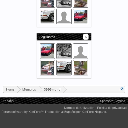
Seguidores
6
Home
Miembros
356Gmund
Español
Sponsors
Ayuda
Normas de Utilización
Política de privacidad
Forum software by XenForo™
Traducción al Español por XenForo Hispano.
Some XenForo functionality crafted by
Audentio Design
.