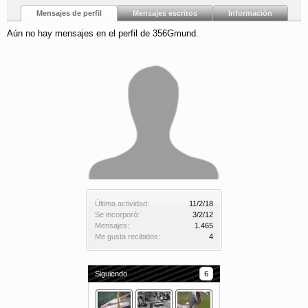
Mensajes de perfil
Mensajes escritos
Información
Aún no hay mensajes en el perfil de 356Gmund.
Última actividad:
11/2/18
Se incorporó:
3/2/12
Mensajes:
1.465
Me gusta recibidos:
4
Siguiendo
6