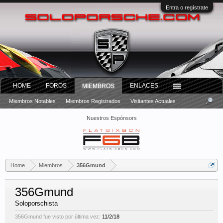
Entra o regístrate
HOME
FOROS
ENLACES
MIEMBROS
Miembros Notables
Miembros Registrados
Visitantes Actuales
Nuestros Espónsors
Home
Miembros
356Gmund
356Gmund
Soloporschista
356Gmund fue visto por última vez:
11/2/18