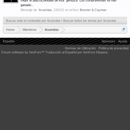
mejor te plazca,olvidate de esa "gentuza" Los compraventas se han
ganado...
Mensaje de:
4cuerdas
,
23/1/21
en el foro:
Boxster & Cayman
Buscar todo el contenido por 4cuerdas
Buscar todos los temas por 4cuerdas
Home
Miembros
4cuerdas
Español
Sponsors
Ayuda
Normas de Utilización
Política de privacidad
Forum software by XenForo™
Traducción al Español por XenForo Hispano.
Some XenForo functionality crafted by
Audentio Design
.