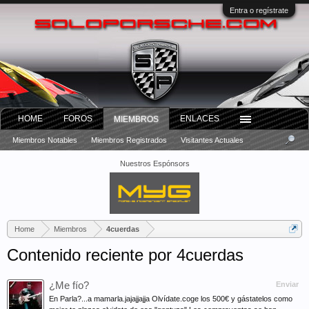
Entra o regístrate
HOME
FOROS
ENLACES
MIEMBROS
Miembros Notables
Miembros Registrados
Visitantes Actuales
Nuestros Espónsors
Home
Miembros
4cuerdas
Contenido reciente por 4cuerdas
¿Me fío?
Enviar
En Parla?...a mamarla.jajajjajja Olvídate.coge los 500€ y gástatelos como