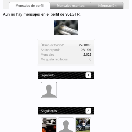
Mensajes de perfil
Mensajes escritos
Información
Aún no hay mensajes en el perfil de 951GTR.
Última actividad:
27/10/18
Se incorporó:
26/1/07
Mensajes:
2.023
Me gusta recibidos:
0
Siguiendo
1
Seguidores
3