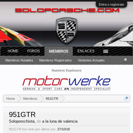
Entra o regístrate
HOME
FOROS
ENLACES
MIEMBROS
Miembros Notables
Miembros Registrados
Visitantes Actuales
Nuestros Espónsors
Home
Miembros
951GTR
951GTR
Soloporschista
,
de
a la luna de valencia
951GTR fue visto por última vez:
27/10/18