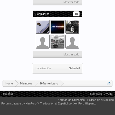
Mostrar todo
Seguidores
10
Mostrar todo
Localización:
Sabadell
Home
Miembros
964americano
Español
Sponsors
Ayuda
Normas de Utilización
Política de privacidad
Forum software by XenForo™
Traducción al Español por XenForo Hispano.
Some XenForo functionality crafted by
Audentio Design
.