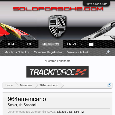
Entra o regístrate
HOME
FOROS
ENLACES
MIEMBROS
Miembros Notables
Miembros Registrados
Visitantes Actuales
Nuestros Espónsors
Home
Miembros
964americano
964americano
Senior
,
de
Sabadell
964americano fue visto por última vez:
Sábado a las 4:54 PM