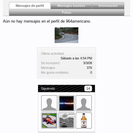
Mensajes de perfil
Mensajes escritos
Información
Fotos
Aún no hay mensajes en el perfil de 964americano.
Última actividad:
Sábado a las 4:54 PM
Se incorporó:
3/3/08
Mensajes:
376
Me gusta recibidos:
0
Siguiendo
14