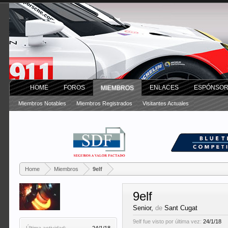
HOME
FOROS
ENLACES
ESPÓNSO
MIEMBROS
Miembros Notables
Miembros Registrados
Visitantes Actuales
Home
Miembros
9elf
9elf
Senior
,
de
Sant Cugat
9elf fue visto por última vez:
24/1/18