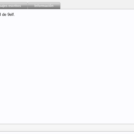
ajes escritos
Información
 de 9elf.