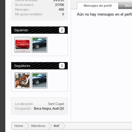
Última actividad:
24/1/18
Se incorporó:
2/7/06
Mensajes de perfil
Mens
Mensajes:
406
Aún no hay mensajes en el perfil
Me gusta recibidos:
0
Siguiendo
2
Seguidores
2
Localización:
Sant Cugat
Ocupación:
Boca Negra, Audi Q5
Home
Miembros
9elf