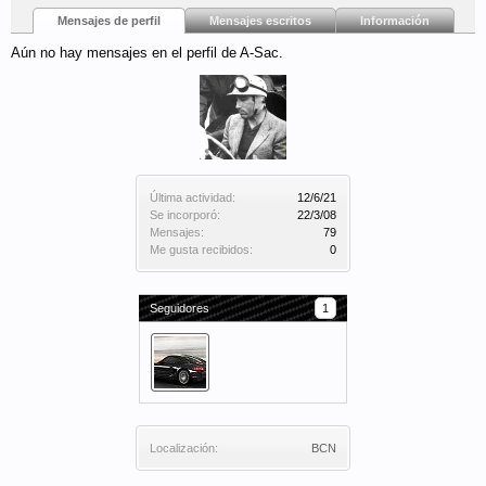
Mensajes de perfil
Mensajes escritos
Información
Aún no hay mensajes en el perfil de A-Sac.
Última actividad:
12/6/21
Se incorporó:
22/3/08
Mensajes:
79
Me gusta recibidos:
0
Seguidores
1
Localización:
BCN