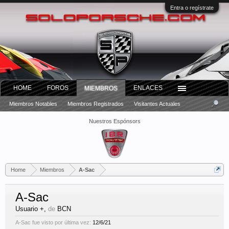
Entra o regístrate
HOME
FOROS
ENLACES
MIEMBROS
Miembros Notables
Miembros Registrados
Visitantes Actuales
Nuestros Espónsors
Home
Miembros
A-Sac
A-Sac
Usuario +
,
de
BCN
A-Sac fue visto por última vez:
12/6/21