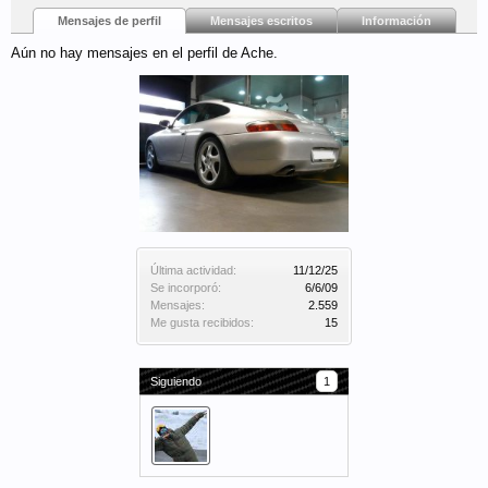
Mensajes de perfil
Mensajes escritos
Información
Aún no hay mensajes en el perfil de Ache.
Última actividad:
11/12/25
Se incorporó:
6/6/09
Mensajes:
2.559
Me gusta recibidos:
15
Siguiendo
1