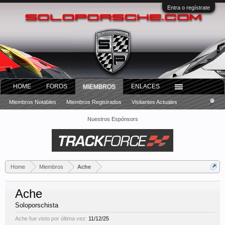
Entra o regístrate
HOME
FOROS
ENLACES
MIEMBROS
Miembros Notables
Miembros Registrados
Visitantes Actuales
Nuestros Espónsors
Home
Miembros
Ache
Ache
Soloporschista
Ache fue visto por última vez:
11/12/25