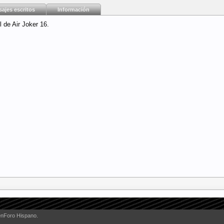
ajes escritos
Información
 de Air Joker 16.
enForo Hispano.