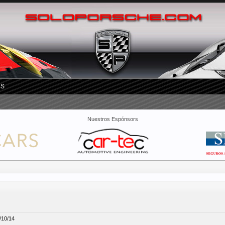
RS
Nuestros Espónsors
/10/14