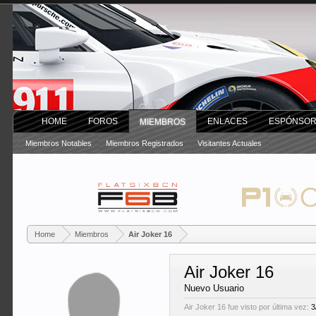
HOME
FOROS
ENLACES
ESPÓNSO
MIEMBROS
Miembros Notables
Miembros Registrados
Visitantes Actuales
Home
Miembros
Air Joker 16
Air Joker 16
Nuevo Usuario
Air Joker 16 fue visto por última vez:
3