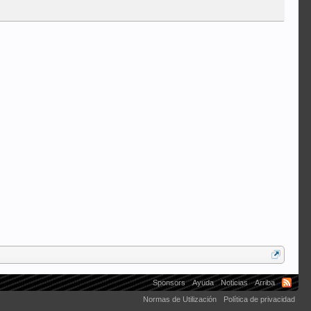
Delarosa
Sponsors
Ayuda
Noticias
Arriba
Normas de Utilización
Política de privacidad