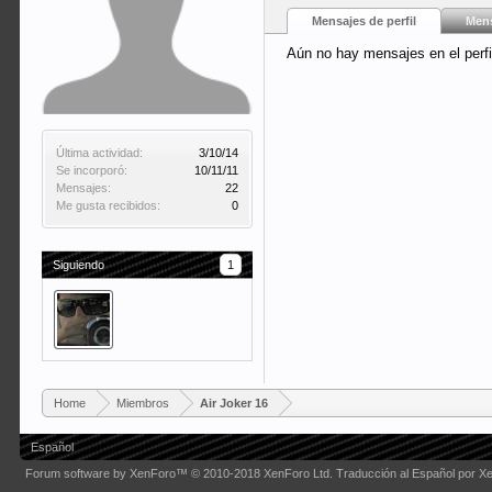
Mensajes de perfil
Mens
Aún no hay mensajes en el perfil
Última actividad:
3/10/14
Se incorporó:
10/11/11
Mensajes:
22
Me gusta recibidos:
0
Siguiendo
1
Home
Miembros
Air Joker 16
Español
Forum software by XenForo™
© 2010-2018 XenForo Ltd.
Traducción al Español por X
Some XenForo functionality crafted by
Audentio Design
.