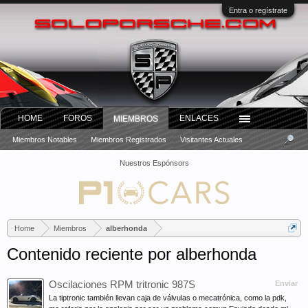
Entra o regístrate
HOME
FOROS
ENLACES
MIEMBROS
Miembros Notables
Miembros Registrados
Visitantes Actuales
Nuestros Espónsors
Home
Miembros
alberhonda
Contenido reciente por alberhonda
Oscilaciones RPM tritronic 987S
Enviar
La tiptronic también llevan caja de válvulas o mecatrónica, como la pdk,