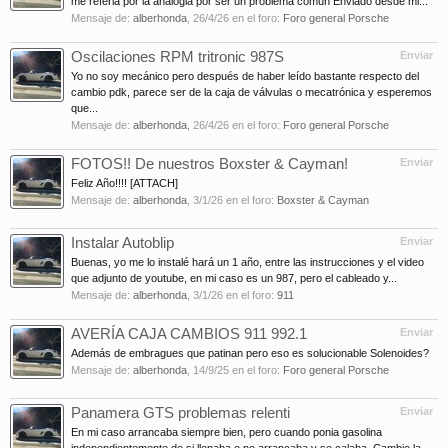
me referia por la analogia por ser un problema comun Enviado desde mi...
Mensaje de:
alberhonda
,
26/4/26
en el foro:
Foro general Porsche
Oscilaciones RPM tritronic 987S
Enviar
Yo no soy mecánico pero después de haber leído bastante respecto del
cambio pdk, parece ser de la caja de válvulas o mecatrónica y esperemos
que...
Mensaje de:
alberhonda
,
26/4/26
en el foro:
Foro general Porsche
FOTOS!! De nuestros Boxster & Cayman!
Enviar
Feliz Año!!!! [ATTACH]
Mensaje de:
alberhonda
,
3/1/26
en el foro:
Boxster & Cayman
Instalar Autoblip
Enviar
Buenas, yo me lo instalé hará un 1 año, entre las instrucciones y el video
que adjunto de youtube, en mi caso es un 987, pero el cableado y...
Mensaje de:
alberhonda
,
3/1/26
en el foro:
911
AVERÍA CAJA CAMBIOS 911 992.1
Enviar
Además de embragues que patinan pero eso es solucionable Solenoides?
Mensaje de:
alberhonda
,
14/9/25
en el foro:
Foro general Porsche
Panamera GTS problemas relenti
Enviar
En mi caso arrancaba siempre bien, pero cuando ponia gasolina