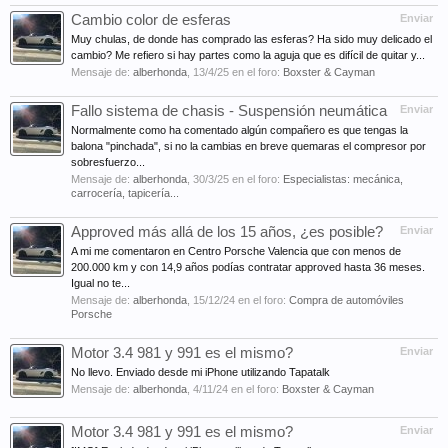
Cambio color de esferas
Enviar
Muy chulas, de donde has comprado las esferas? Ha sido muy delicado el
cambio? Me refiero si hay partes como la aguja que es difícil de quitar y...
Mensaje de:
alberhonda
,
13/4/25
en el foro:
Boxster & Cayman
Fallo sistema de chasis - Suspensión neumática
Enviar
Normalmente como ha comentado algún compañero es que tengas la
balona "pinchada", si no la cambias en breve quemaras el compresor por
sobresfuerzo...
Mensaje de:
alberhonda
,
30/3/25
en el foro:
Especialistas: mecánica,
carrocería, tapicería...
Approved más allá de los 15 años, ¿es posible?
Enviar
A mi me comentaron en Centro Porsche Valencia que con menos de
200.000 km y con 14,9 años podías contratar approved hasta 36 meses.
Igual no te...
Mensaje de:
alberhonda
,
15/12/24
en el foro:
Compra de automóviles
Porsche
Motor 3.4 981 y 991 es el mismo?
Enviar
No llevo. Enviado desde mi iPhone utilizando Tapatalk
Mensaje de:
alberhonda
,
4/11/24
en el foro:
Boxster & Cayman
Motor 3.4 981 y 991 es el mismo?
Enviar