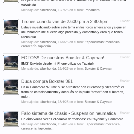
independientemente de si llenaba o no arrancaba y se calaba. Cambie la
valvula de...
Mensaje de:
alberhonda
,
12/7/25
en el foro:
Panamera
Tirones cuando vas de 2.600rpm a 2.900rpm
Enviar
Estuve investigando sobre este tema en los foros americanos ya que en
mi Panamera me sucede algo parecido, y comentan y creo que tienen
razon que...
Mensaje de:
alberhonda
,
17/5/25
en el foro:
Especialistas: mecánica,
carrocería, tapicería...
FOTOS!! De nuestros Boxster & Cayman!
Enviar
[IMG] Enviado desde mi iPhone utilizando Tapatalk
Mensaje de:
alberhonda
,
18/4/25
en el foro:
Boxster & Cayman
Duda compra Boxster 981
Enviar
En mi Panamera 970 me puse a trastear con el Icarsoft y "desarmé" el
freno de estacionamiento y después no lo pude "armar" con el Icarsoft,
todo...
Mensaje de:
alberhonda
,
13/4/25
en el foro:
Boxster & Cayman
Fallo sistema de chasis - Suspensión neumática
Enviar
He oído varias veces el cambio de "balonas" en Cayenne y Panamera
Mensaje de:
alberhonda
,
13/4/25
en el foro:
Especialistas: mecánica,
carrocería, tapicería...