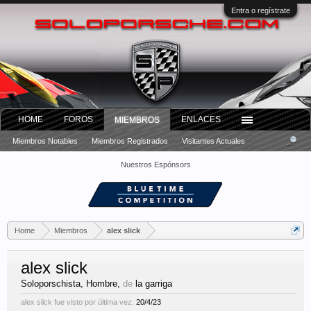
Entra o regístrate
HOME
FOROS
ENLACES
MIEMBROS
Miembros Notables
Miembros Registrados
Visitantes Actuales
Nuestros Espónsors
Home
Miembros
alex slick
alex slick
Soloporschista
, Hombre,
de
la garriga
alex slick fue visto por última vez:
20/4/23