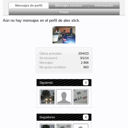
Mensajes de perfil
Mensajes escritos
Información
Fotos
Aún no hay mensajes en el perfil de alex slick.
Última actividad:
20/4/23
Se incorporó:
3/1/14
Mensajes:
2.906
Me gusta recibidos:
663
Siguiendo
3
Seguidores
4