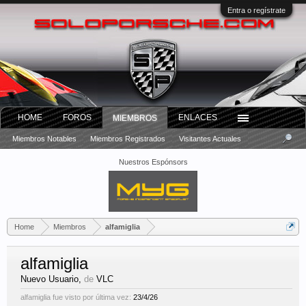
Entra o regístrate
HOME
FOROS
ENLACES
MIEMBROS
Miembros Notables
Miembros Registrados
Visitantes Actuales
Nuestros Espónsors
Home
Miembros
alfamiglia
alfamiglia
Nuevo Usuario
,
de
VLC
alfamiglia fue visto por última vez:
23/4/26