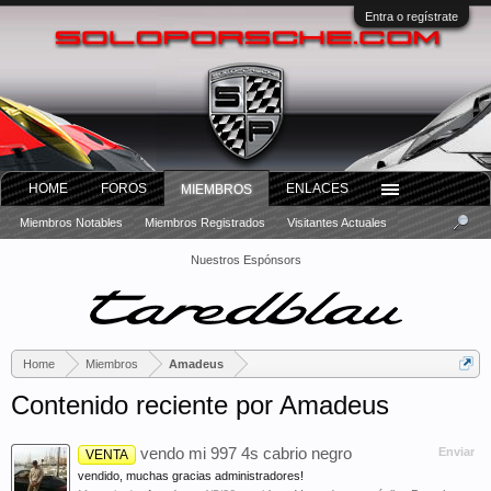
Entra o regístrate
HOME
FOROS
ENLACES
MIEMBROS
Miembros Notables
Miembros Registrados
Visitantes Actuales
Nuestros Espónsors
Home
Miembros
Amadeus
Contenido reciente por Amadeus
vendo mi 997 4s cabrio negro
Enviar
VENTA
vendido, muchas gracias administradores!