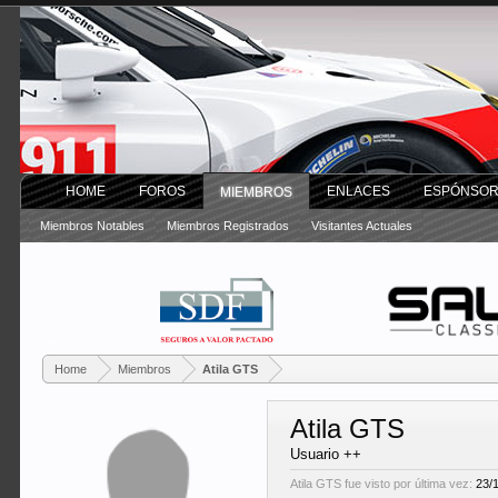
HOME
FOROS
ENLACES
ESPÓNSO
MIEMBROS
Miembros Notables
Miembros Registrados
Visitantes Actuales
Home
Miembros
Atila GTS
Atila GTS
Usuario ++
Atila GTS fue visto por última vez:
23/