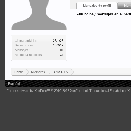
Mensajes de perfil
Mens
Aún no hay mensajes en el perfi
Última actividad:
23/1/25
Se incorporó:
15/2/19
Mensajes:
101
Me gusta recibidos:
31
Home
Miembros
Atila GTS
Español
Forum software by XenForo™
© 2010-2018 XenForo Ltd.
Traducción al Español por X
Some XenForo functionality crafted by
Audentio Design
.