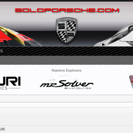
RS
Nuestros Espónsors
1/25