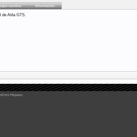
ajes escritos
Información
l de Atila GTS.
enForo Hispano.