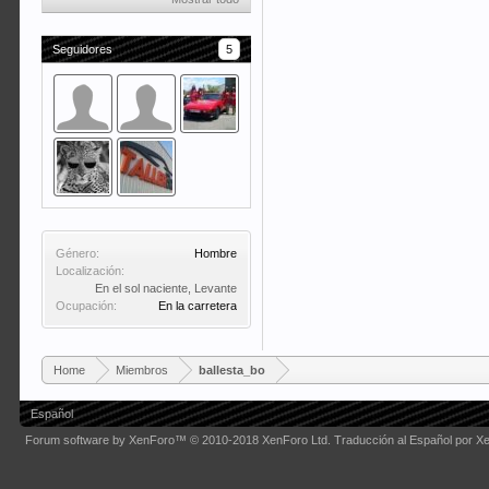
Seguidores
5
Género:
Hombre
Localización:
En el sol naciente, Levante
Ocupación:
En la carretera
Home
Miembros
ballesta_bo
Español
Forum software by XenForo™
© 2010-2018 XenForo Ltd.
Traducción al Español por X
Some XenForo functionality crafted by
Audentio Design
.