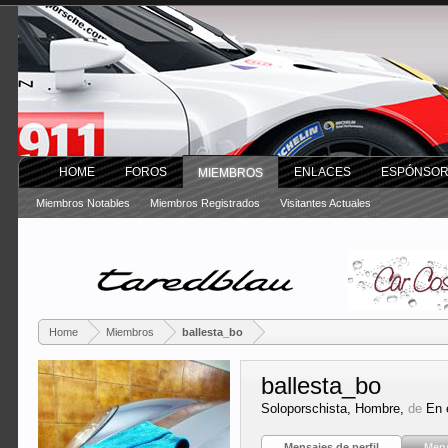
HOME
FOROS
ENLACES
ESPÓNSO
MIEMBROS
Miembros Notables
Miembros Registrados
Visitantes Actuales
Home
Miembros
ballesta_bo
ballesta_bo
Soloporschista
, Hombre,
de
En 
Mensajes de perfil
Mens