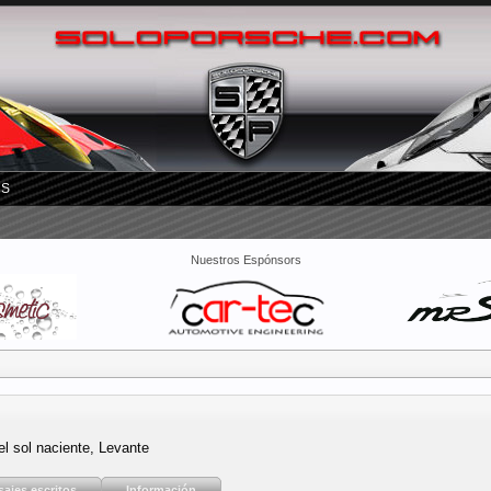
RS
Nuestros Espónsors
el sol naciente, Levante
ajes escritos
Información