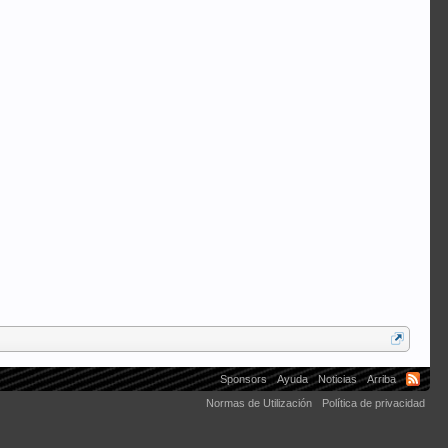
ROBERTO ALICANTE
porschecayman
titopen
heiwaz
TallerBox
Sponsors
Ayuda
Noticias
Arriba
Normas de Utilización
Política de privacidad