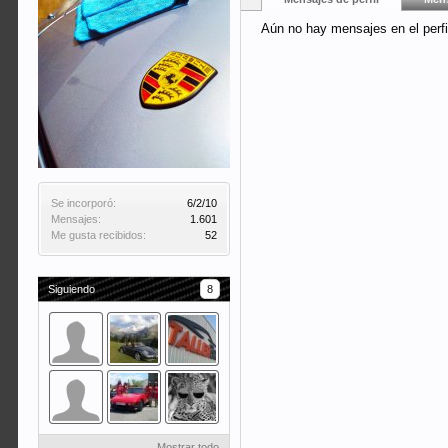
Aún no hay mensajes en el perfi
Se incorporó:
6/2/10
Mensajes:
1.601
Me gusta recibidos:
52
Siguiendo
8
Mostrar todo