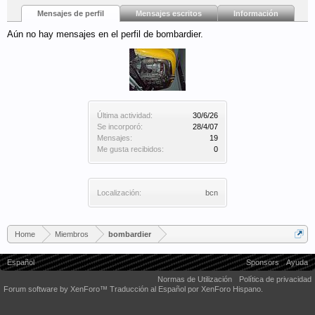
Mensajes de perfil
Mensajes escritos
Información
Aún no hay mensajes en el perfil de bombardier.
Última actividad:
30/6/26
Se incorporó:
28/4/07
Mensajes:
19
Me gusta recibidos:
0
Localización:
bcn
Home
Miembros
bombardier
Español
Sponsors
Ayuda
Normas de Utilización
Política de privacidad
Forum software by XenForo™
Traducción al Español por XenForo Hispano.
Some XenForo functionality crafted by
Audentio Design
.