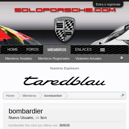
Entra o regístrate
HOME
FOROS
ENLACES
MIEMBROS
Miembros Notables
Miembros Registrados
Visitantes Actuales
Nuestros Espónsors
Home
Miembros
bombardier
bombardier
Nuevo Usuario
,
de
bcn
bombardier fue visto por última vez:
30/6/26