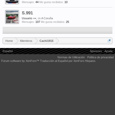
Mensajes:
44
Me gusta recibidos:
10
S.991
Usuario ++
,
de
A Coruña
Mensajes:
107
Me gusta recibidos:
25
Home
Miembros
Cachi1915
Español
Sponsors
Ayuda
Normas de Utilización
Política de privacidad
Forum software by XenForo™
Traducción al Español por XenForo Hispano.
Some XenForo functionality crafted by
Audentio Design
.