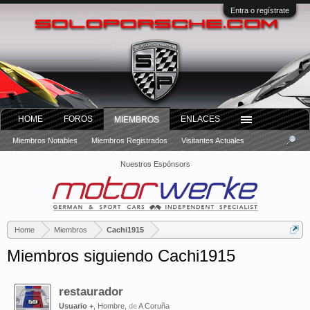
Entra o regístrate
HOME
FOROS
ENLACES
MIEMBROS
Miembros Notables
Miembros Registrados
Visitantes Actuales
Nuestros Espónsors
Home
Miembros
Cachi1915
Miembros siguiendo Cachi1915
restaurador
Usuario +
, Hombre,
de
A Coruña