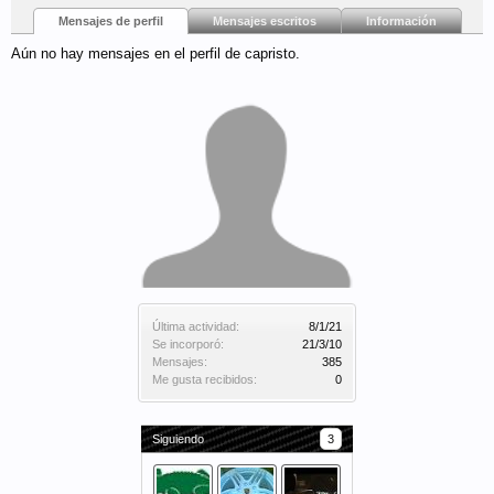
Mensajes de perfil
Mensajes escritos
Información
Aún no hay mensajes en el perfil de capristo.
Última actividad:
8/1/21
Se incorporó:
21/3/10
Mensajes:
385
Me gusta recibidos:
0
Siguiendo
3