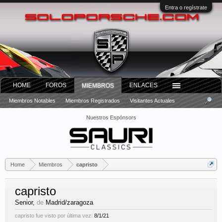
Entra o regístrate
HOME
FOROS
ENLACES
MIEMBROS
Miembros Notables
Miembros Registrados
Visitantes Actuales
Nuestros Espónsors
Home
Miembros
capristo
capristo
Senior
,
de
Madrid/zaragoza
capristo fue visto por última vez:
8/1/21