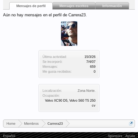
Mensajes de perfil
Mensajes escritos
Información
Aún no hay mensajes en el perfil de Carrera23.
Última actividad:
15/3/26
Se incorporó:
7/4/07
Mensajes:
659
Me gusta recibidos:
0
Localización:
Zona Norte.
Ocupación:
Volvo XC90 D5, Volvo S60 T5 250
cv
Home
Miembros
Carrera23
Español
Sponsors
Ayuda