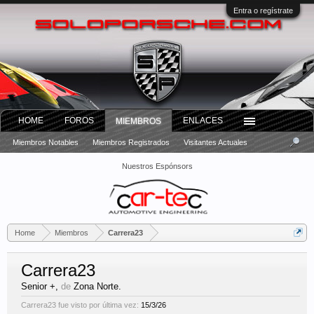
Entra o regístrate
HOME
FOROS
ENLACES
MIEMBROS
Miembros Notables
Miembros Registrados
Visitantes Actuales
Nuestros Espónsors
Home
Miembros
Carrera23
Carrera23
Senior +
,
de
Zona Norte.
Carrera23 fue visto por última vez:
15/3/26