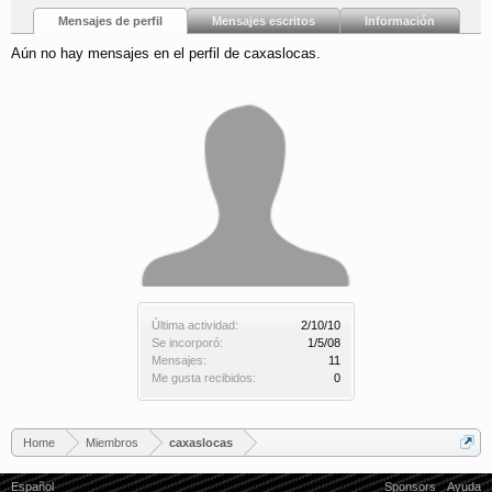
Mensajes de perfil
Mensajes escritos
Información
Aún no hay mensajes en el perfil de caxaslocas.
Última actividad:
2/10/10
Se incorporó:
1/5/08
Mensajes:
11
Me gusta recibidos:
0
Home
Miembros
caxaslocas
Español
Sponsors
Ayuda