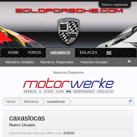
Entra o regístrate
HOME
FOROS
ENLACES
MIEMBROS
Miembros Notables
Miembros Registrados
Visitantes Actuales
Nuestros Espónsors
Home
Miembros
caxaslocas
caxaslocas
Nuevo Usuario
caxaslocas fue visto por última vez:
2/10/10