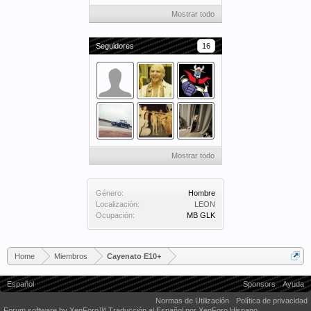
Mostrar todo
Seguidores
16
Mostrar todo
Género:
Hombre
Localización:
LEON
Ocupación:
MB GLK
Home
Miembros
Cayenato E10+
Español
Sponsors
Ayuda
Normas de Utilización
Política de privacidad
Forum software by XenForo™
Traducción al Español por XenForo Hispano.