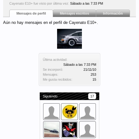
Cayenato E10+ fue visto por última vez:
Sábado a las 7:33 PM
Mensajes de perfil
Mensajes escritos
Información
Aún no hay mensajes en el perfil de Cayenato E10+.
Última actividad:
Sábado a las 7:33 PM
Se incorporó:
21/11/10
Mensajes:
253
Me gusta recibidos:
15
Siguiendo
17