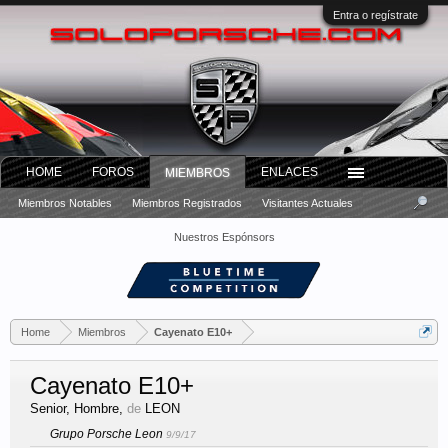
Entra o regístrate
HOME
FOROS
ENLACES
MIEMBROS
Miembros Notables
Miembros Registrados
Visitantes Actuales
Nuestros Espónsors
Home
Miembros
Cayenato E10+
Cayenato E10+
Senior
, Hombre,
de
LEON
Grupo Porsche Leon
9/9/17