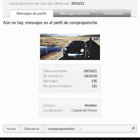
comproporsche fue visto por última vez:
28/10/21
Mensajes de perfil
Mensajes escritos
Información
Aún no hay mensajes en el perfil de comproporsche.
Última actividad:
28/10/21
Se incorporó:
19/11/18
Mensajes:
135
Me gusta recibidos:
111
Género:
Hombre
Localización:
Capital del Reino
Home
Miembros
comproporsche