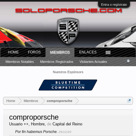
Entra o regístrate
HOME
FOROS
ENLACES
MIEMBROS
Miembros Notables
Miembros Registrados
Visitantes Actuales
Nuestros Espónsors
Home
Miembros
comproporsche
comproporsche
Usuario ++
, Hombre,
de
Capital del Reino
Por fin habemus Porsche.
29/12/20