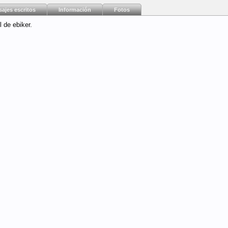
ajes escritos
Información
Fotos
 de ebiker.