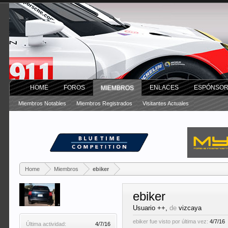
HOME
FOROS
ENLACES
ESPÓNSO
MIEMBROS
Miembros Notables
Miembros Registrados
Visitantes Actuales
Home
Miembros
ebiker
ebiker
Usuario ++
,
de
vizcaya
ebiker fue visto por última vez:
4/7/16
Última actividad:
4/7/16