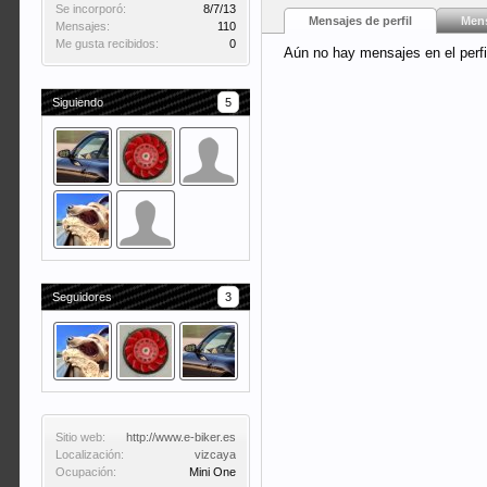
Se incorporó:
8/7/13
Mensajes de perfil
Mens
Mensajes:
110
Me gusta recibidos:
0
Aún no hay mensajes en el perfil
Siguiendo
5
Seguidores
3
Sitio web:
http://www.e-biker.es
Localización:
vizcaya
Ocupación:
Mini One